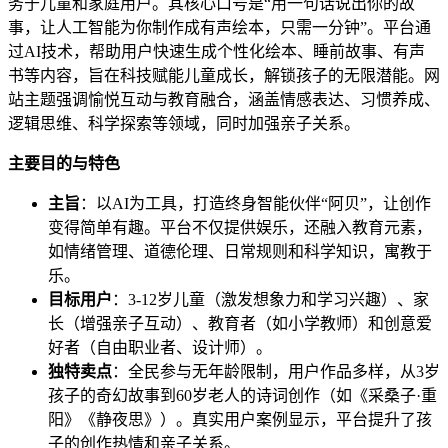
务于儿童和家庭用户。其核心口号是“用一句话说出你的故
事，让人工智能为你制作成有声绘本，只需一分钟”。平台通
过AI技术，帮助用户快速生成个性化绘本、睡前故事、有声
书等内容，旨在科技赋能儿童成长，解锁孩子的无限潜能。网
站主题强调愉悦互动与教育融合，涵盖情感表达、习惯养成、
逻辑思维、科学探索等领域，同时加强亲子关系。
主要目的与特色
主旨
：以AI为工具，打造终身智能伙伴“阿贝”，让创作
变得简单有趣。平台不仅提供娱乐，还融入教育元素，
如情绪管理、道德伦理、日常规则和科学知识，寓教于
乐。
目标用户
：3-12岁儿童（激发想象力和学习兴趣）、家
长（增强亲子互动）、教育者（如小学教师）和创意爱
好者（自由职业者、设计师）。
独特卖点
：全民参与无年龄限制，用户作品多样，从3岁
孩子的奇幻故事到60岁老人的诗词创作（如《采桑子·重
阳》《静夜思》）。真实用户案例显示，平台提升了孩
子的创作热情和亲子关系。