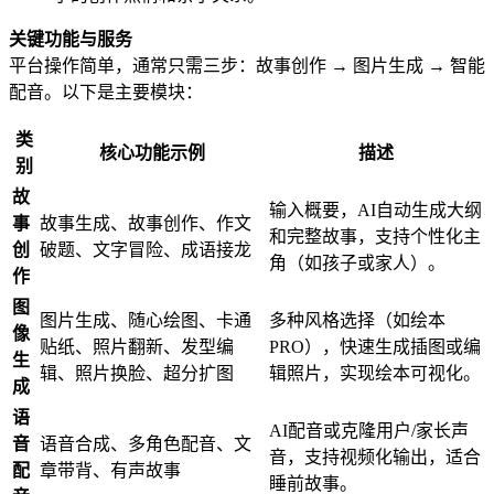
关键功能与服务
平台操作简单，通常只需三步：故事创作 → 图片生成 → 智能
配音。以下是主要模块：
类
核心功能示例
描述
别
故
输入概要，AI自动生成大纲
事
故事生成、故事创作、作文
和完整故事，支持个性化主
创
破题、文字冒险、成语接龙
角（如孩子或家人）。
作
图
图片生成、随心绘图、卡通
多种风格选择（如绘本
像
贴纸、照片翻新、发型编
PRO），快速生成插图或编
生
辑、照片换脸、超分扩图
辑照片，实现绘本可视化。
成
语
AI配音或克隆用户/家长声
音
语音合成、多角色配音、文
音，支持视频化输出，适合
配
章带背、有声故事
睡前故事。