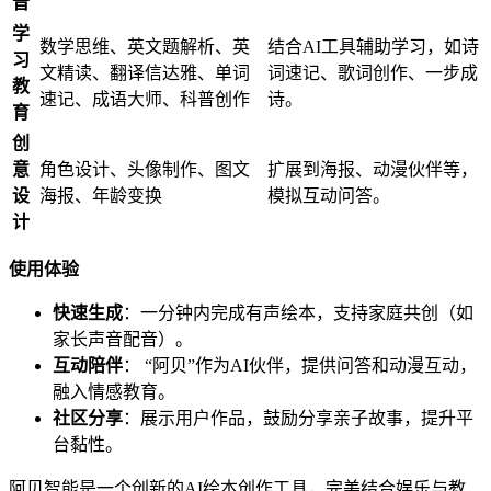
音
学
数学思维、英文题解析、英
结合AI工具辅助学习，如诗
习
文精读、翻译信达雅、单词
词速记、歌词创作、一步成
教
速记、成语大师、科普创作
诗。
育
创
意
角色设计、头像制作、图文
扩展到海报、动漫伙伴等，
设
海报、年龄变换
模拟互动问答。
计
使用体验
快速生成
：一分钟内完成有声绘本，支持家庭共创（如
家长声音配音）。
互动陪伴
： “阿贝”作为AI伙伴，提供问答和动漫互动，
融入情感教育。
社区分享
：展示用户作品，鼓励分享亲子故事，提升平
台黏性。
阿贝智能是一个创新的AI绘本创作工具，完美结合娱乐与教