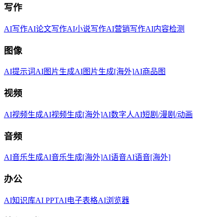
写作
AI写作
AI论文写作
AI小说写作
AI营销写作
AI内容检测
图像
AI提示词
AI图片生成
AI图片生成[海外]
AI商品图
视频
AI视频生成
AI视频生成[海外]
AI数字人
AI短剧/漫剧/动画
音频
AI音乐生成
AI音乐生成[海外]
AI语音
AI语音[海外]
办公
AI知识库
AI PPT
AI电子表格
AI浏览器