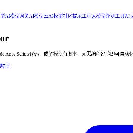
模型
AI模型网关
AI模型云
AI模型社区
提示工程
大模型评测工具
AI
tor
ogle Apps Scripts代码，或解释现有脚本，无需编程经验即可自动化Go
程助手