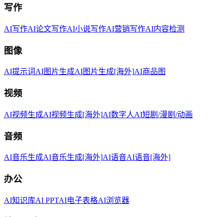
写作
AI写作
AI论文写作
AI小说写作
AI营销写作
AI内容检测
图像
AI提示词
AI图片生成
AI图片生成[海外]
AI商品图
视频
AI视频生成
AI视频生成[海外]
AI数字人
AI短剧/漫剧/动画
音频
AI音乐生成
AI音乐生成[海外]
AI语音
AI语音[海外]
办公
AI知识库
AI PPT
AI电子表格
AI浏览器