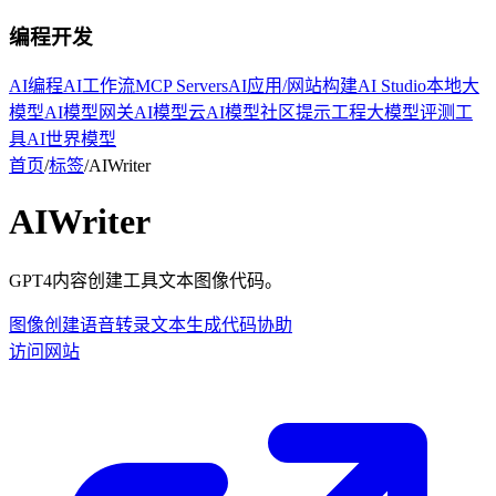
编程开发
AI编程
AI工作流
MCP Servers
AI应用/网站构建
AI Studio
本地大
模型
AI模型网关
AI模型云
AI模型社区
提示工程
大模型评测工
具
AI世界模型
首页
/
标签
/
AIWriter
AIWriter
GPT4内容创建工具文本图像代码。
图像创建
语音转录
文本生成
代码协助
访问网站