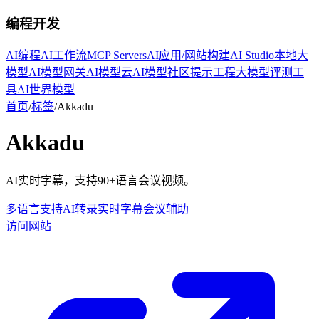
编程开发
AI编程
AI工作流
MCP Servers
AI应用/网站构建
AI Studio
本地大
模型
AI模型网关
AI模型云
AI模型社区
提示工程
大模型评测工
具
AI世界模型
首页
/
标签
/
Akkadu
Akkadu
AI实时字幕，支持90+语言会议视频。
多语言支持
AI转录
实时字幕
会议辅助
访问网站