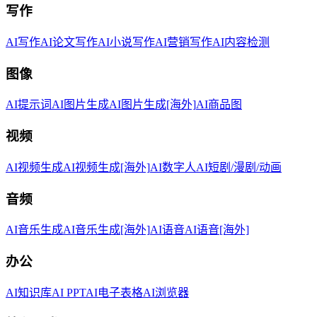
写作
AI写作
AI论文写作
AI小说写作
AI营销写作
AI内容检测
图像
AI提示词
AI图片生成
AI图片生成[海外]
AI商品图
视频
AI视频生成
AI视频生成[海外]
AI数字人
AI短剧/漫剧/动画
音频
AI音乐生成
AI音乐生成[海外]
AI语音
AI语音[海外]
办公
AI知识库
AI PPT
AI电子表格
AI浏览器