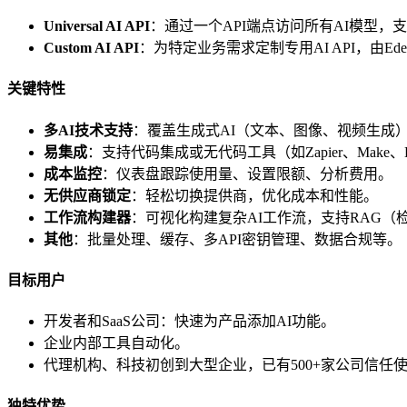
Universal AI API
：通过一个API端点访问所有AI模型，支
Custom AI API
：为特定业务需求定制专用AI API，由E
关键特性
多AI技术支持
：覆盖生成式AI（文本、图像、视频生成
易集成
：支持代码集成或无代码工具（如Zapier、Make、Bub
成本监控
：仪表盘跟踪使用量、设置限额、分析费用。
无供应商锁定
：轻松切换提供商，优化成本和性能。
工作流构建器
：可视化构建复杂AI工作流，支持RAG（
其他
：批量处理、缓存、多API密钥管理、数据合规等。
目标用户
开发者和SaaS公司：快速为产品添加AI功能。
企业内部工具自动化。
代理机构、科技初创到大型企业，已有500+家公司信任
独特优势