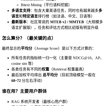
Bitext Mining（平行语料挖掘）
多语言支持
：包含大量英语任务，同时也有越来越多
多
语言
和
特定语言
排行榜（如法语、中文、日语等）
最新版本
：社区常说的
MTEB v2 / MMTEB
（大规模多
语言扩展版），任务和评估方式相比初版有明显升级
怎么算分？（最关键的点）
最终显示的
平均分
（Average Score）是以下方式计算的：
所有任务的指标统一归一化（主要是 NDCG@10、AP、
cosine sim 等）
各类任务有不同的
权重
（Retrieval 权重最高）
最后加权平均得出
总平均分
（目前顶级模型一般在
68~72
分左右浮动）
谁在用？主要用户群体
RAG 系统开发者（最核心用户群）