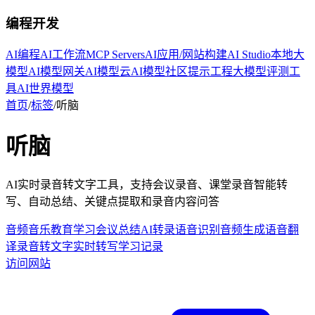
编程开发
AI编程
AI工作流
MCP Servers
AI应用/网站构建
AI Studio
本地大
模型
AI模型网关
AI模型云
AI模型社区
提示工程
大模型评测工
具
AI世界模型
首页
/
标签
/
听脑
听脑
AI实时录音转文字工具，支持会议录音、课堂录音智能转
写、自动总结、关键点提取和录音内容问答
音频音乐
教育学习
会议总结
AI转录
语音识别
音频生成
语音翻
译
录音转文字
实时转写
学习记录
访问网站