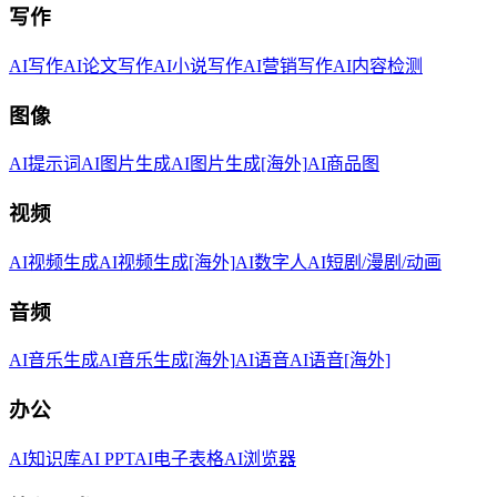
写作
AI写作
AI论文写作
AI小说写作
AI营销写作
AI内容检测
图像
AI提示词
AI图片生成
AI图片生成[海外]
AI商品图
视频
AI视频生成
AI视频生成[海外]
AI数字人
AI短剧/漫剧/动画
音频
AI音乐生成
AI音乐生成[海外]
AI语音
AI语音[海外]
办公
AI知识库
AI PPT
AI电子表格
AI浏览器