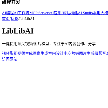
编程开发
AI编程
AI工作流
MCP Servers
AI应用/网站构建
AI Studio
本地大
首页
/
标签
/
LibLibAI
LibLibAI
一键使用顶尖视频/图片模型，专注于AI内容创作、分享
视频影视
视频生成
图像生成
室内设计
电商营销
图片生成
摄影写
访问网站