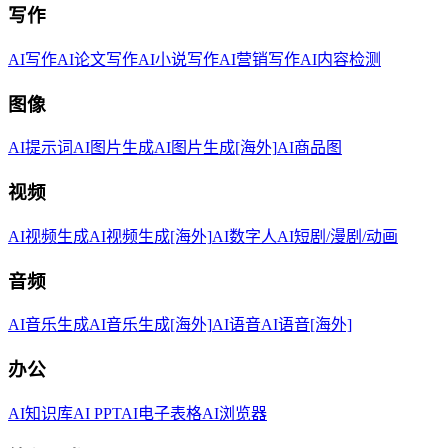
写作
AI写作
AI论文写作
AI小说写作
AI营销写作
AI内容检测
图像
AI提示词
AI图片生成
AI图片生成[海外]
AI商品图
视频
AI视频生成
AI视频生成[海外]
AI数字人
AI短剧/漫剧/动画
音频
AI音乐生成
AI音乐生成[海外]
AI语音
AI语音[海外]
办公
AI知识库
AI PPT
AI电子表格
AI浏览器