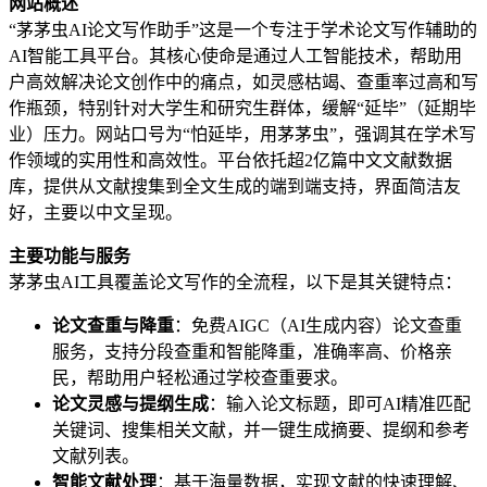
网站概述
“茅茅虫AI论文写作助手”这是一个专注于学术论文写作辅助的
AI智能工具平台。其核心使命是通过人工智能技术，帮助用
户高效解决论文创作中的痛点，如灵感枯竭、查重率过高和写
作瓶颈，特别针对大学生和研究生群体，缓解“延毕”（延期毕
业）压力。网站口号为“怕延毕，用茅茅虫”，强调其在学术写
作领域的实用性和高效性。平台依托超2亿篇中文文献数据
库，提供从文献搜集到全文生成的端到端支持，界面简洁友
好，主要以中文呈现。
主要功能与服务
茅茅虫AI工具覆盖论文写作的全流程，以下是其关键特点：
论文查重与降重
：免费AIGC（AI生成内容）论文查重
服务，支持分段查重和智能降重，准确率高、价格亲
民，帮助用户轻松通过学校查重要求。
论文灵感与提纲生成
：输入论文标题，即可AI精准匹配
关键词、搜集相关文献，并一键生成摘要、提纲和参考
文献列表。
智能文献处理
：基于海量数据，实现文献的快速理解、