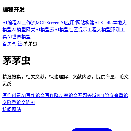
编程开发
AI编程
AI工作流
MCP Servers
AI应用/网站构建
AI Studio
本地大
模型
AI模型网关
AI模型云
AI模型社区
提示工程
大模型评测工
具
AI世界模型
首页
/
标签
/
茅茅虫
茅茅虫
精准搜集，相关文献，快速理解，文献内容，提供海量，论文
灵感
写作创意
AI写作
论文写作
降AI率
论文开题
答辩PPT
论文查重
论
文降重
论文降AI
访问网站