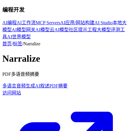
编程开发
AI编程
AI工作流
MCP Servers
AI应用/网站构建
AI Studio
本地大
模型
AI模型网关
AI模型云
AI模型社区
提示工程
大模型评测工
具
AI世界模型
首页
/
标签
/
Narralize
Narralize
PDF多语音频摘要
多语言
音频生成
AI叙述
PDF摘要
访问网站