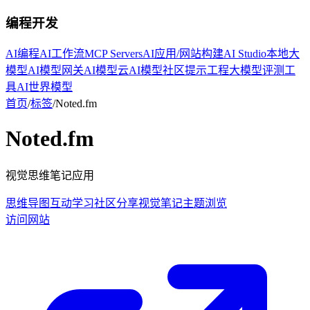
编程开发
AI编程
AI工作流
MCP Servers
AI应用/网站构建
AI Studio
本地大
模型
AI模型网关
AI模型云
AI模型社区
提示工程
大模型评测工
具
AI世界模型
首页
/
标签
/
Noted.fm
Noted.fm
视觉思维笔记应用
思维导图
互动学习
社区分享
视觉笔记
主题浏览
访问网站