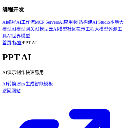
编程开发
AI编程
AI工作流
MCP Servers
AI应用/网站构建
AI Studio
本地大
模型
AI模型网关
AI模型云
AI模型社区
提示工程
大模型评测工
具
AI世界模型
首页
/
标签
/
PPT AI
PPT AI
AI演示制作快速易用
AI转换
演示生成
智能模板
访问网站