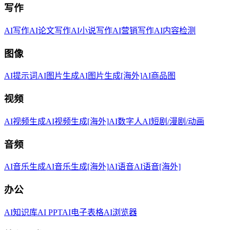
写作
AI写作
AI论文写作
AI小说写作
AI营销写作
AI内容检测
图像
AI提示词
AI图片生成
AI图片生成[海外]
AI商品图
视频
AI视频生成
AI视频生成[海外]
AI数字人
AI短剧/漫剧/动画
音频
AI音乐生成
AI音乐生成[海外]
AI语音
AI语音[海外]
办公
AI知识库
AI PPT
AI电子表格
AI浏览器