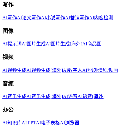
写作
AI写作
AI论文写作
AI小说写作
AI营销写作
AI内容检测
图像
AI提示词
AI图片生成
AI图片生成[海外]
AI商品图
视频
AI视频生成
AI视频生成[海外]
AI数字人
AI短剧/漫剧/动画
音频
AI音乐生成
AI音乐生成[海外]
AI语音
AI语音[海外]
办公
AI知识库
AI PPT
AI电子表格
AI浏览器