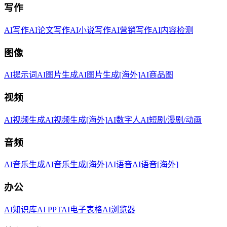
写作
AI写作
AI论文写作
AI小说写作
AI营销写作
AI内容检测
图像
AI提示词
AI图片生成
AI图片生成[海外]
AI商品图
视频
AI视频生成
AI视频生成[海外]
AI数字人
AI短剧/漫剧/动画
音频
AI音乐生成
AI音乐生成[海外]
AI语音
AI语音[海外]
办公
AI知识库
AI PPT
AI电子表格
AI浏览器