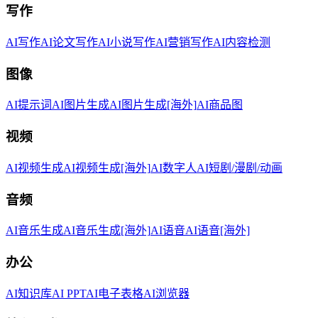
写作
AI写作
AI论文写作
AI小说写作
AI营销写作
AI内容检测
图像
AI提示词
AI图片生成
AI图片生成[海外]
AI商品图
视频
AI视频生成
AI视频生成[海外]
AI数字人
AI短剧/漫剧/动画
音频
AI音乐生成
AI音乐生成[海外]
AI语音
AI语音[海外]
办公
AI知识库
AI PPT
AI电子表格
AI浏览器