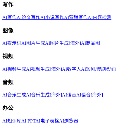
写作
AI写作
AI论文写作
AI小说写作
AI营销写作
AI内容检测
图像
AI提示词
AI图片生成
AI图片生成[海外]
AI商品图
视频
AI视频生成
AI视频生成[海外]
AI数字人
AI短剧/漫剧/动画
音频
AI音乐生成
AI音乐生成[海外]
AI语音
AI语音[海外]
办公
AI知识库
AI PPT
AI电子表格
AI浏览器