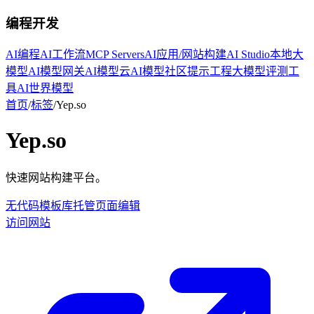
编程开发
AI编程
AI工作流
MCP Servers
AI应用/网站构建
AI Studio
本地大
模型
AI模型网关
AI模型云
AI模型社区
提示工程
大模型评测工
具
AI世界模型
首页
/
标签
/
Yep.so
Yep.so
快速网站构建平台。
无代码
模板库
托管
页面编辑
访问网站