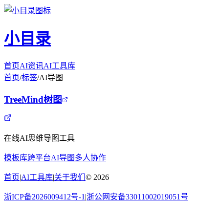
小目录
首页
AI资讯
AI工具库
首页
/
标签
/
AI导图
TreeMind树图
在线AI思维导图工具
模板库
跨平台
AI导图
多人协作
首页
|
AI工具库
|
关于我们
©
2026
浙ICP备2026009412号-1
|
浙公网安备33011002019051号