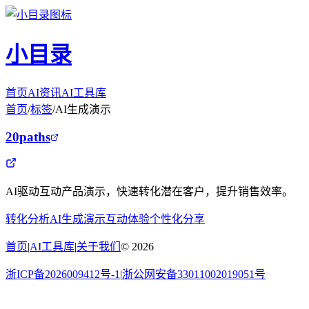
小目录
首页
AI资讯
AI工具库
首页
/
标签
/
AI生成演示
20paths
AI驱动互动产品演示，快速转化潜在客户，提升销售效率。
转化分析
AI生成演示
互动体验
个性化分享
首页
|
AI工具库
|
关于我们
©
2026
浙ICP备2026009412号-1
|
浙公网安备33011002019051号