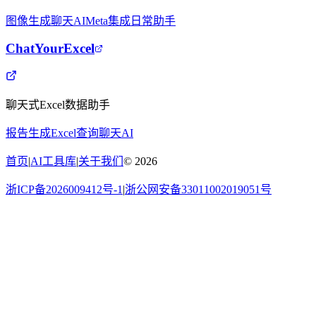
图像生成
聊天AI
Meta集成
日常助手
ChatYourExcel
聊天式Excel数据助手
报告生成
Excel查询
聊天AI
首页
|
AI工具库
|
关于我们
©
2026
浙ICP备2026009412号-1
|
浙公网安备33011002019051号