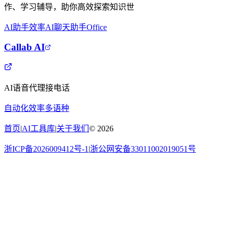
作、学习辅导，助你高效探索知识世
AI助手
效率
AI聊天助手
Office
Callab AI
AI语音代理接电话
自动化
效率
多语种
首页
|
AI工具库
|
关于我们
©
2026
浙ICP备2026009412号-1
|
浙公网安备33011002019051号