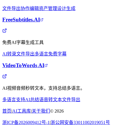
文件导出
协作编辑
资产管理
设计生成
FreeSubtitles.AI
免费AI字幕生成工具
AI转录
文件导出
多语言
免费字幕
VideoToWords AI
AI视频音频秒转文本，支持总结多语言。
多语言支持
AI总结
语音转文本
文件导出
首页
|
AI工具库
|
关于我们
©
2026
浙ICP备2026009412号-1
|
浙公网安备33011002019051号