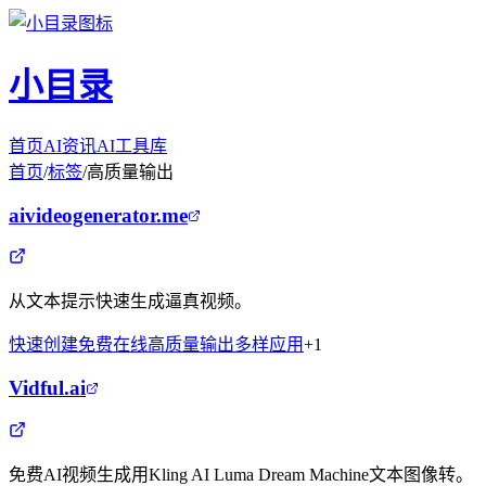
小目录
首页
AI资讯
AI工具库
首页
/
标签
/
高质量输出
aivideogenerator.me
从文本提示快速生成逼真视频。
快速创建
免费在线
高质量输出
多样应用
+
1
Vidful.ai
免费AI视频生成用Kling AI Luma Dream Machine文本图像转。