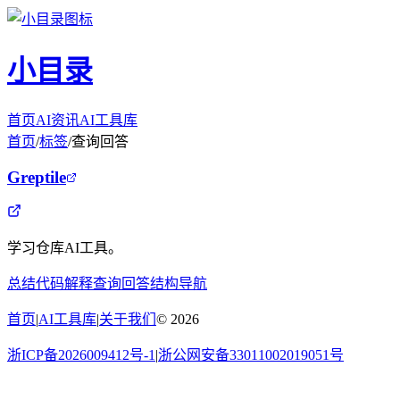
小目录
首页
AI资讯
AI工具库
首页
/
标签
/
查询回答
Greptile
学习仓库AI工具。
总结
代码解释
查询回答
结构导航
首页
|
AI工具库
|
关于我们
©
2026
浙ICP备2026009412号-1
|
浙公网安备33011002019051号