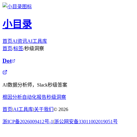
小目录
首页
AI资讯
AI工具库
首页
/
标签
/
秒级洞察
Dot
AI数据分析师，Slack秒级答案
根因分析
自动化报告
秒级洞察
首页
|
AI工具库
|
关于我们
©
2026
浙ICP备2026009412号-1
|
浙公网安备33011002019051号