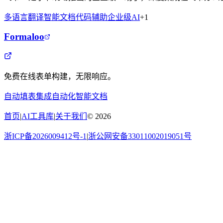
多语言翻译
智能文档
代码辅助
企业级AI
+
1
Formaloo
免费在线表单构建，无限响应。
自动填表
集成自动化
智能文档
首页
|
AI工具库
|
关于我们
©
2026
浙ICP备2026009412号-1
|
浙公网安备33011002019051号