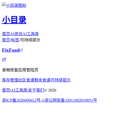
小目录
首页
AI资讯
AI工具库
首页
/
标签
/
可持续提示
FixFood
食物修复应用登陆页
库存管理
社区食谱
剩余食谱
可持续提示
首页
|
AI工具库
|
关于我们
©
2026
浙ICP备2026009412号-1
|
浙公网安备33011002019051号