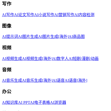
写作
AI写作
AI论文写作
AI小说写作
AI营销写作
AI内容检测
图像
AI提示词
AI图片生成
AI图片生成[海外]
AI商品图
视频
AI视频生成
AI视频生成[海外]
AI数字人
AI短剧/漫剧/动画
音频
AI音乐生成
AI音乐生成[海外]
AI语音
AI语音[海外]
办公
AI知识库
AI PPT
AI电子表格
AI浏览器