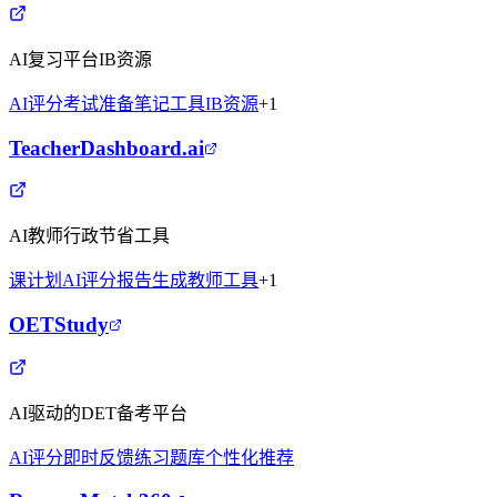
AI复习平台IB资源
AI评分
考试准备
笔记工具
IB资源
+
1
TeacherDashboard.ai
AI教师行政节省工具
课计划
AI评分
报告生成
教师工具
+
1
OETStudy
AI驱动的DET备考平台
AI评分
即时反馈
练习题库
个性化推荐