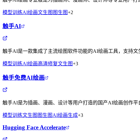
模型训练
AI绘画
文生图
图生图
+
2
触手AI
触手AI是一款集成了主流绘图软件功能的AI绘画工具，支持文生
模型训练
AI绘画
高清修复
文生图
+
3
触手免费AI绘画
触手AI是为插画、漫画、设计等用户打造的国产AI绘画创作平
模型训练
文生图
图生图
AI绘画生成
+
3
Hugging Face Accelerate