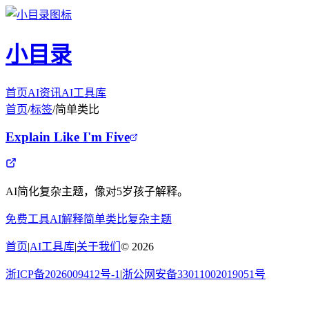
小目录
首页
AI资讯
AI工具库
首页
/
标签
/
简单类比
Explain Like I'm Five
AI简化复杂主题，像对5岁孩子解释。
免费工具
AI解释
简单类比
复杂主题
首页
|
AI工具库
|
关于我们
©
2026
浙ICP备2026009412号-1
|
浙公网安备33011002019051号