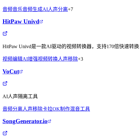
音频音乐
音频生成
AI
人声分离
+
7
HitPaw Univd
HitPaw Univd是一款AI驱动的视频转换器，支持170倍快
视频编辑
AI增强
视频转换
人声移除
+
3
VoCut
AI人声隔离工具
音频分离
人声移除
卡拉OK制作
混音工具
SongGenerator.io