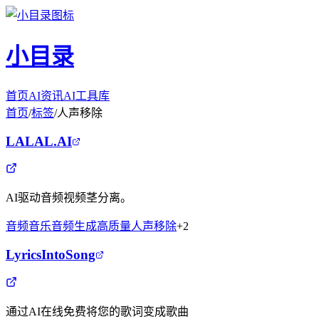
小目录
首页
AI资讯
AI工具库
首页
/
标签
/
人声移除
LALAL.AI
AI驱动音频视频茎分离。
音频音乐
音频生成
高质量
人声移除
+
2
LyricsIntoSong
通过AI在线免费将您的歌词变成歌曲