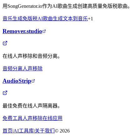
用SongGenerator.io作为AI歌曲生成创建高质量免版税歌曲。
音乐生成
免版税
AI歌曲生成
文本到音乐
+
1
Remover.studio
在线人声移除和音频分离。
音频分离
人声移除
AudioStrip
最佳免费在线人声隔离器。
免费工具
人声移除
在线应用
首页
|
AI工具库
|
关于我们
©
2026